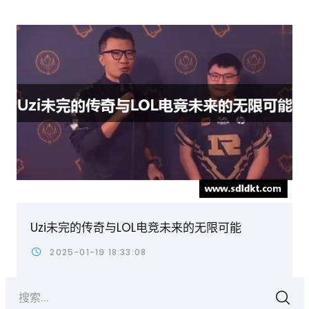
Uzi未完的传奇与LOL电竞未来的无限可能
2025-01-19 18:33:08
搜索...