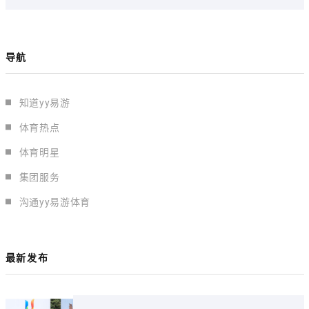
导航
知道yy易游
体育热点
体育明星
集团服务
沟通yy易游体育
最新发布