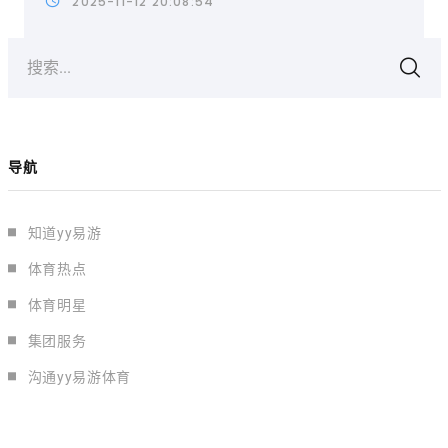
2025-11-12 20:08:54
搜索...
导航
知道yy易游
体育热点
体育明星
集团服务
沟通yy易游体育