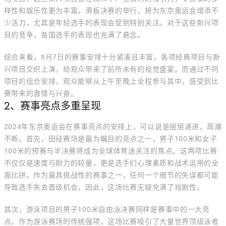
样性和娱乐性更为丰富。滑板决赛的举行，将为东京奥运会增添不
少活力，尤其是年轻选手的表现会受到特别关注。对于这些新兴项
目的竞争，各国选手的表现也充满了悬念。
综合来看，8月7日的赛事安排十分紧凑且丰富，各项经典项目与新
兴项目交织上演，给观众带来了前所未有的视觉盛宴。而通过不同
项目的组合安排，观众能够从上午至晚上全程参与其中，感受到比
赛带来的激情与兴奋。
2、赛事亮点多重呈现
2024年东京奥运会在赛事亮点的安排上，可以说是层层递进，高潮
不断。首先，田径赛场是最为瞩目的亮点之一，男子100米和女子
100米的预赛与半决赛将成为全球体育迷关注的焦点。这两项比赛
不仅仅是速度与耐力的较量，更是选手们心理素质和战术运用的全
面比拼。作为最具挑战性的赛事之一，任何一个细节的失误都可能
导致选手失去晋级机会，因此，这场比赛无疑充满了戏剧性。
其次，游泳项目的男子100米自由泳决赛同样是赛事中的一大亮
点。作为游泳赛场的传统强项，这场比赛吸引了大量世界顶级泳者