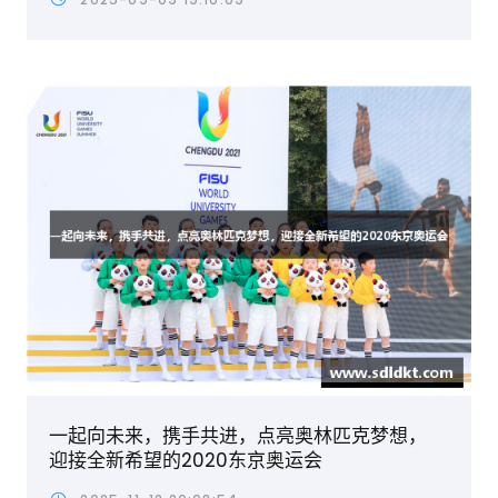
一起向未来，携手共进，点亮奥林匹克梦想，
迎接全新希望的2020东京奥运会