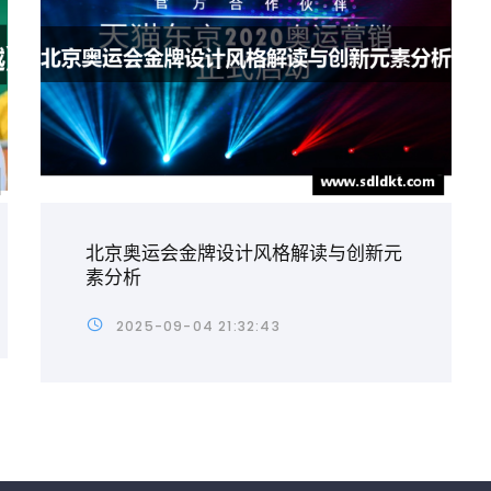
北京奥运会金牌设计风格解读与创新元
素分析
2025-09-04 21:32:43