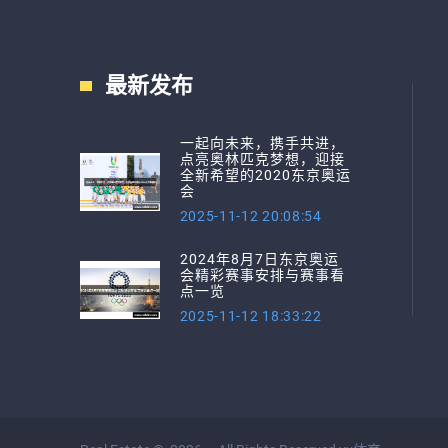
最新发布
一起向未来，携手共进，
点亮奥林匹克梦想，迎接
全新希望的2020东京奥运
会
2025-11-12 20:08:54
2024年8月7日东京奥运
会精彩赛事安排与赛事看
点一览
2025-11-12 18:33:22