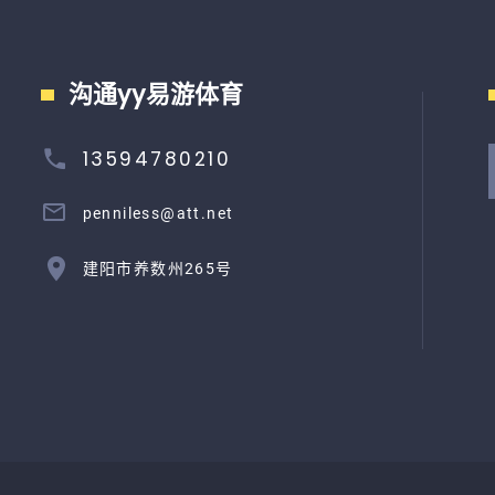
沟通yy易游体育
13594780210
penniless@att.net
建阳市养数州265号