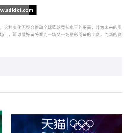
。这种变化无疑会推动全球篮球竞技水平的提高，并为未来的奥
场上，篮球爱好者将看到一场又一场精彩纷呈的比赛，而新的赛