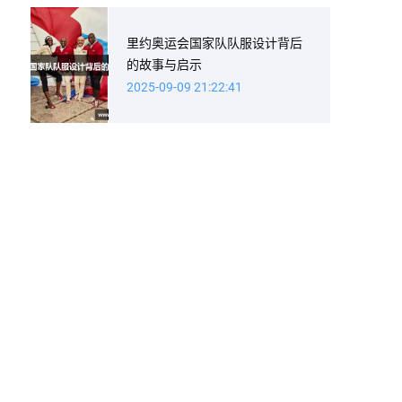
里约奥运会国家队队服设计背后
的故事与启示
2025-09-09 21:22:41