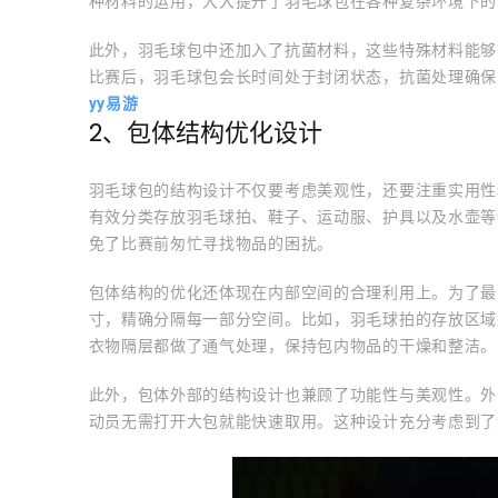
种材料的运用，大大提升了羽毛球包在各种复杂环境下的
此外，羽毛球包中还加入了抗菌材料，这些特殊材料能够
比赛后，羽毛球包会长时间处于封闭状态，抗菌处理确保
yy易游
2、包体结构优化设计
羽毛球包的结构设计不仅要考虑美观性，还要注重实用性
有效分类存放羽毛球拍、鞋子、运动服、护具以及水壶等
免了比赛前匆忙寻找物品的困扰。
包体结构的优化还体现在内部空间的合理利用上。为了最
寸，精确分隔每一部分空间。比如，羽毛球拍的存放区域
衣物隔层都做了通气处理，保持包内物品的干燥和整洁。
此外，包体外部的结构设计也兼顾了功能性与美观性。外
动员无需打开大包就能快速取用。这种设计充分考虑到了