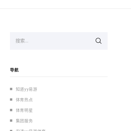
搜索...
导航
知道yy易游
体育热点
体育明星
集团服务