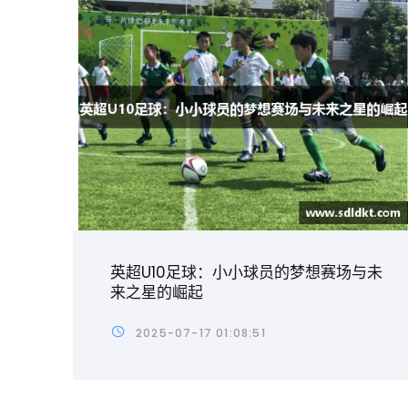
英超U10足球：小小球员的梦想赛场与未
来之星的崛起
2025-07-17 01:08:51