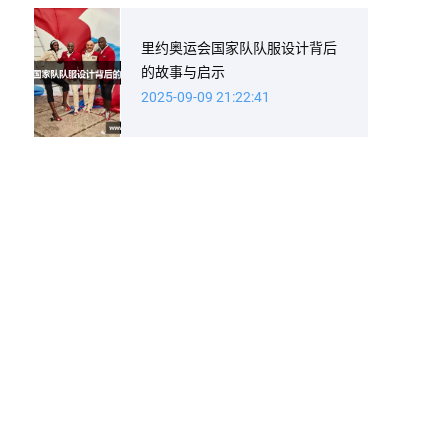
里约奥运会国家队队服设计背后
的故事与启示
2025-09-09 21:22:41