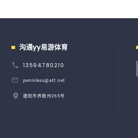
沟通yy易游体育
13594780210
penniless@att.net
建阳市养数州265号