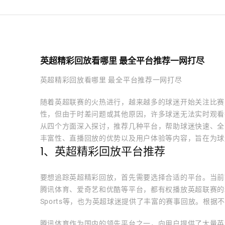
英超精彩回放看哪里 最全平台推荐一网打尽
英超精彩回放看哪里 最全平台推荐一网打尽
随着英超联赛的火热进行，越来越多的球迷开始关注比赛
性，但由于时差问题或其他原因，许多球迷无法实时观看
从四个方面深入探讨，推荐几种平台，帮助球迷快速、全
丰富性、直播回放的优势以及用户体验等内容，旨在为球
1、英超精彩回放平台推荐
要想追踪英超精彩回放，首先需要选择合适的平台。当前
腾讯体育、爱奇艺和优酷等平台，都有权播放英超联赛的精
Sports等，也为英超球迷提供了丰富的赛事回放。根
腾讯体育作为国内的领先平台之一，向用户提供了大量英