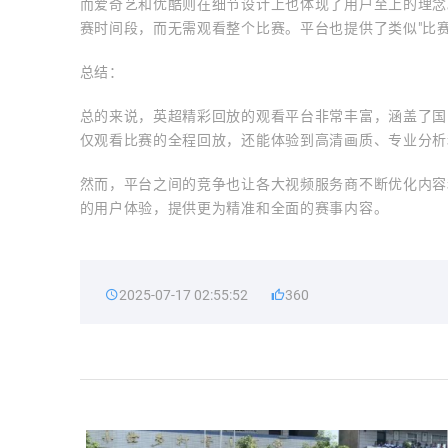
而爱奇艺和优酷则在细节设计上也体现了用户至上的理念
赛时间段，而无需观看整个比赛。平台也提供了类似"比
总结：
总的来说，英超精彩回放的观看平台非常丰富，涵盖了国
仅观看比赛的全程回放，还能体验到高清画质、专业分析
然而，平台之间的竞争也让各大视频服务商不断优化内容
的用户体验，提供更为精准和全面的赛事内容。
2025-07-17 02:55:52
360