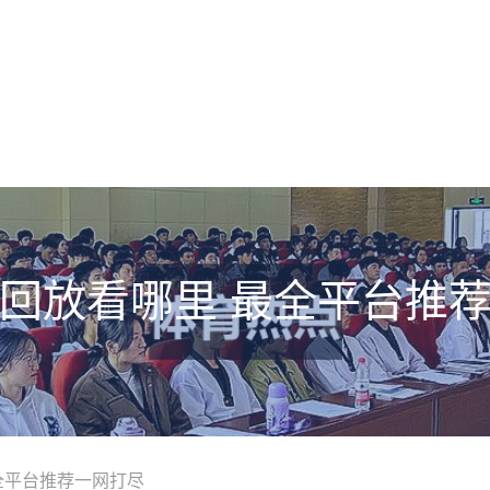
回放看哪里 最全平台推
全平台推荐一网打尽