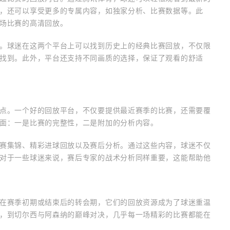
，还可以享受更多的专属内容，如独家分析、比赛数据等。此
场比赛的高清回放。
。球迷在这两个平台上可以找到历史上的经典比赛回放，不仅限
找到。此外，平台还支持不同画质的选择，保证了观看的舒适
点。一个好的回放平台，不仅要提供最近赛季的比赛，还需要覆
面：一是比赛的完整性，二是附加的分析内容。
赛集锦、精彩进球回放以及赛后分析。通过这些内容，球迷不仅
对于一些球迷来说，赛后专家的战术分析同样重要，这能帮助他
在赛季初期或结束后的转会期，它们的回放资源成为了球迷重温
，到切尔西与阿森纳的巅峰对决，几乎每一场精彩的比赛都能在