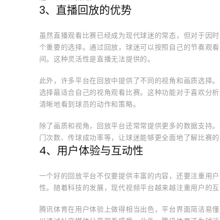
3、直播回放的优势
虽然直播观看比赛已经成为现代球迷的常态，但对于因时
个重要的选择。通过回放，球迷可以按照自己的节奏观看
间。这种灵活性是直播无法提供的。
此外，许多平台在回放中提供了不同的视角和画质选择。
选择最适合自己的视角观看比赛。这种功能对于喜欢分析
清晰地看到球员的动作和策略。
除了画质和视角，回放平台还常常提供更多的数据支持。
门次数、传球成功率等，让球迷能够更全面地了解比赛的
4、用户体验与互动性
一个好的回放平台不仅要提供丰富的内容，还要注重用户
性。随着科技的发展，现代视频平台越来越注重用户的互
腾讯体育在用户体验上做得相当出色，平台界面简洁易懂