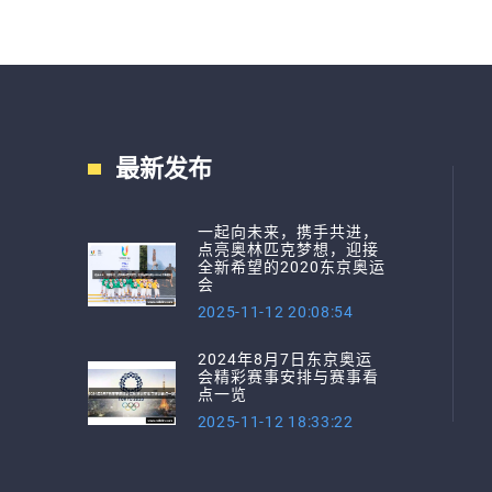
最新发布
一起向未来，携手共进，
点亮奥林匹克梦想，迎接
全新希望的2020东京奥运
会
2025-11-12 20:08:54
2024年8月7日东京奥运
会精彩赛事安排与赛事看
点一览
2025-11-12 18:33:22