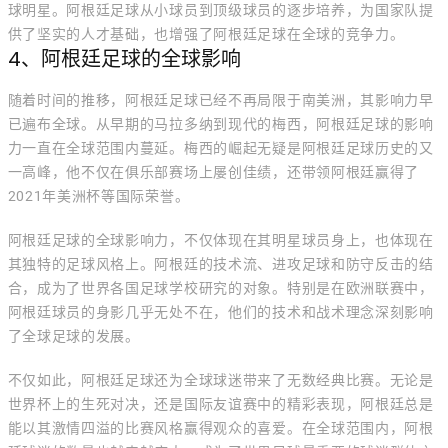
球明星。阿根廷足球从小球员到顶级球员的逐步培养，为国家队提
供了坚实的人才基础，也增强了阿根廷足球在全球的竞争力。
4、阿根廷足球的全球影响
随着时间的推移，阿根廷足球已经不再局限于南美洲，其影响力早
已遍布全球。从早期的马拉多纳到现代的梅西，阿根廷足球的影响
力一直在全球范围内蔓延。梅西的崛起无疑是阿根廷足球历史的又
一高峰，他不仅在俱乐部赛场上屡创佳绩，还带领阿根廷赢得了
2021年美洲杯等国际荣誉。
阿根廷足球的全球影响力，不仅体现在其明星球员身上，也体现在
其独特的足球风格上。阿根廷的技术流、进攻足球和防守反击的结
合，成为了世界各国足球学校研究的对象。特别是在欧洲联赛中，
阿根廷球员的身影几乎无处不在，他们的技术和战术理念深刻影响
了全球足球的发展。
不仅如此，阿根廷足球还为全球球迷带来了无数经典比赛。无论是
世界杯上的生死对决，还是国际友谊赛中的精彩表现，阿根廷总是
能以其激情四溢的比赛风格赢得观众的喜爱。在全球范围内，阿根