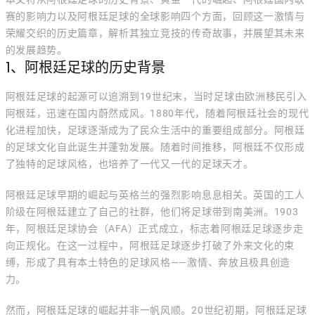
赛的影响力以及阿根廷足球的全球影响四个方面，回顾这一激情与
荣耀交织的历史篇章，解析其独立竞技的传奇故事，并展望其未来
的发展趋势。
1、阿根廷足球的历史背景
阿根廷足球的起源可以追溯到19世纪末，当时足球由欧洲移民引入
阿根廷，迅速在国内蔚然成风。1880年代，随着阿根廷社会的现代
化进程加快，足球逐渐成为了民众生活中的重要组成部分。阿根廷
的足球文化自此诞生并蓬勃发展。随着时间推移，阿根廷不仅形成
了独特的足球风格，也培养了一代又一代的足球天才。
阿根廷足球早期的崛起与英格兰的强烈影响息息相关。英国的工人
阶级在阿根廷建立了自己的社群，他们将足球带到南美洲。1903
年，阿根廷足球协会（AFA）正式成立，标志着阿根廷足球逐步走
向正规化。在这一过程中，阿根廷足球逐步打破了外来文化的束
缚，形成了具有本土特色的足球风格——激情、奔放且极具创造
力。
然而，阿根廷足球的崛起并非一帆风顺。20世纪初期，阿根廷足球