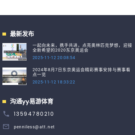
最新发布
一起向未来，携手共进，点亮奥林匹克梦想，迎接
全新希望的2020东京奥运会
2025-11-12 20:08:54
2024年8月7日东京奥运会精彩赛事安排与赛事看
点一览
2025-11-12 18:33:22
沟通yy易游体育
13594780210
penniless@att.net