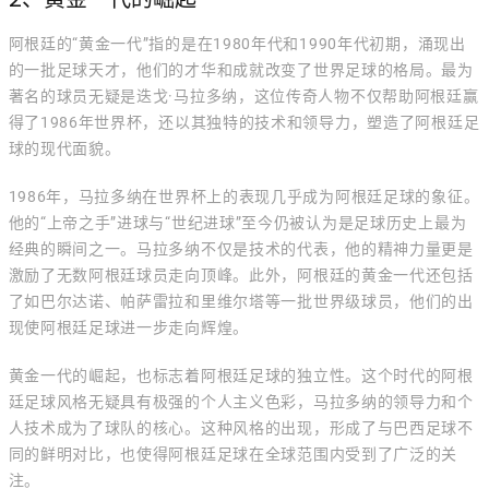
阿根廷的“黄金一代”指的是在1980年代和1990年代初期，涌现出
的一批足球天才，他们的才华和成就改变了世界足球的格局。最为
著名的球员无疑是迭戈·马拉多纳，这位传奇人物不仅帮助阿根廷赢
得了1986年世界杯，还以其独特的技术和领导力，塑造了阿根廷足
球的现代面貌。
1986年，马拉多纳在世界杯上的表现几乎成为阿根廷足球的象征。
他的“上帝之手”进球与“世纪进球”至今仍被认为是足球历史上最为
经典的瞬间之一。马拉多纳不仅是技术的代表，他的精神力量更是
激励了无数阿根廷球员走向顶峰。此外，阿根廷的黄金一代还包括
了如巴尔达诺、帕萨雷拉和里维尔塔等一批世界级球员，他们的出
现使阿根廷足球进一步走向辉煌。
黄金一代的崛起，也标志着阿根廷足球的独立性。这个时代的阿根
廷足球风格无疑具有极强的个人主义色彩，马拉多纳的领导力和个
人技术成为了球队的核心。这种风格的出现，形成了与巴西足球不
同的鲜明对比，也使得阿根廷足球在全球范围内受到了广泛的关
注。