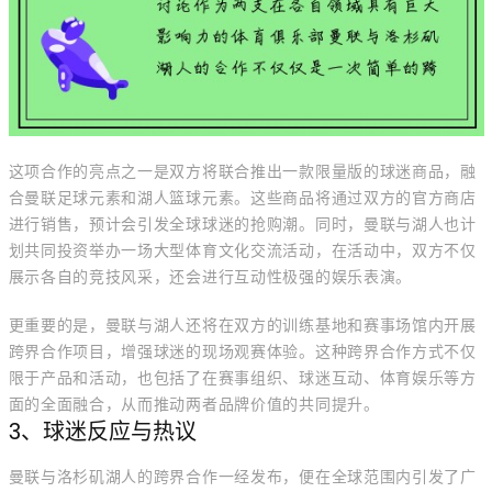
这项合作的亮点之一是双方将联合推出一款限量版的球迷商品，融
合曼联足球元素和湖人篮球元素。这些商品将通过双方的官方商店
进行销售，预计会引发全球球迷的抢购潮。同时，曼联与湖人也计
划共同投资举办一场大型体育文化交流活动，在活动中，双方不仅
展示各自的竞技风采，还会进行互动性极强的娱乐表演。
更重要的是，曼联与湖人还将在双方的训练基地和赛事场馆内开展
跨界合作项目，增强球迷的现场观赛体验。这种跨界合作方式不仅
限于产品和活动，也包括了在赛事组织、球迷互动、体育娱乐等方
面的全面融合，从而推动两者品牌价值的共同提升。
3、球迷反应与热议
曼联与洛杉矶湖人的跨界合作一经发布，便在全球范围内引发了广