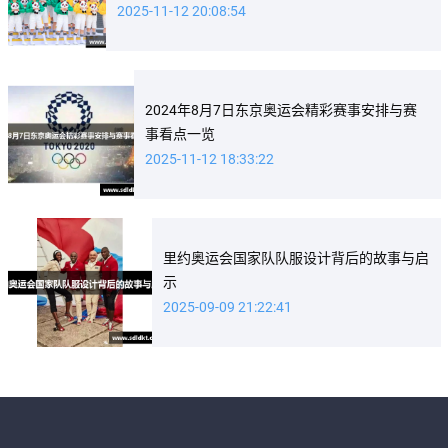
2025-11-12 20:08:54
2024年8月7日东京奥运会精彩赛事安排与赛
事看点一览
2025-11-12 18:33:22
里约奥运会国家队队服设计背后的故事与启
示
2025-09-09 21:22:41