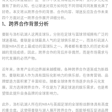
展有了新的认知，也让球迷对双方如何在不同领域共同发展充满了
好奇。本文将从跨界合作的背景、合作内容、球迷反应及合作未来
四个方面对这一跨界合作展开详细分析。
1、跨界合作背景分析
曼联与洛杉矶湖人这两支球队，分别在足球与篮球领域拥有广泛的
球迷基础。曼联是全球最具人气的足球俱乐部之一，而洛杉矶湖人
则是NBA历史上最成功的篮球队之一。两者都有着悠久的历史和卓
越的竞技成绩，因此，跨界合作的背后并非偶然，而是市场需求与
时代发展的必然产物。
近年来，体育产业的边界越来越模糊，各种跨界合作逐渐成为新趋
势。曼联和湖人作为具有国际化影响力的俱乐部，在体育营销、品
牌塑造方面积累了丰富经验。随着全球体育市场逐步向多元化发
展，双方选择跨界合作，不仅是为了满足球迷的娱乐需求，也是希
望借此提升自身品牌的全球影响力。
此外，洛杉矶湖人所在的NBA与英超足球的全球粉丝群体具有高度
的重合度。这使得曼联与湖人展开跨界合作，既能够相互促进品牌