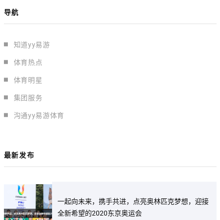
导航
知道yy易游
体育热点
体育明星
集团服务
沟通yy易游体育
最新发布
一起向未来，携手共进，点亮奥林匹克梦想，迎接
全新希望的2020东京奥运会