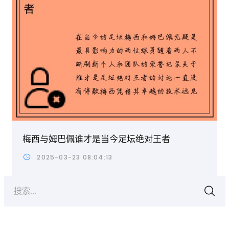
梅西与姆巴佩谁才是当今足坛绝对王者
2025-03-23 08:04:13
搜索...