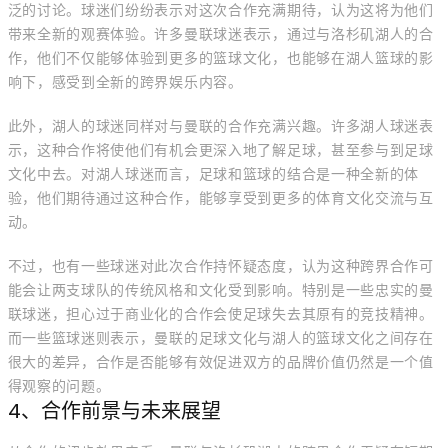
泛的讨论。球迷们纷纷表示对这次合作充满期待，认为这将为他们
带来全新的观赛体验。许多曼联球迷表示，通过与洛杉矶湖人的合
作，他们不仅能够体验到更多的篮球文化，也能够在湖人篮球的影
响下，感受到全新的跨界娱乐内容。
此外，湖人的球迷同样对与曼联的合作充满兴趣。许多湖人球迷表
示，这种合作将使他们有机会更深入地了解足球，甚至参与到足球
文化中去。对湖人球迷而言，足球和篮球的结合是一种全新的体
验，他们期待通过这种合作，能够享受到更多的体育文化交流与互
动。
不过，也有一些球迷对此次合作持怀疑态度，认为这种跨界合作可
能会让两支球队的传统风格和文化受到影响。特别是一些忠实的曼
联球迷，担心过于商业化的合作会使足球失去其原有的竞技精神。
而一些篮球迷则表示，曼联的足球文化与湖人的篮球文化之间存在
很大的差异，合作是否能够有效促进双方的品牌价值仍然是一个值
得观察的问题。
4、合作前景与未来展望