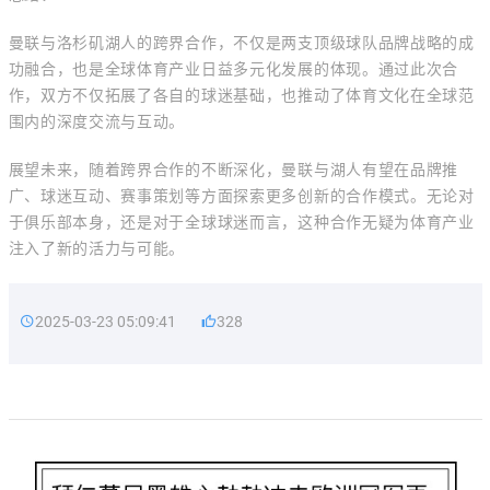
曼联与洛杉矶湖人的跨界合作，不仅是两支顶级球队品牌战略的成
功融合，也是全球体育产业日益多元化发展的体现。通过此次合
作，双方不仅拓展了各自的球迷基础，也推动了体育文化在全球范
围内的深度交流与互动。
展望未来，随着跨界合作的不断深化，曼联与湖人有望在品牌推
广、球迷互动、赛事策划等方面探索更多创新的合作模式。无论对
于俱乐部本身，还是对于全球球迷而言，这种合作无疑为体育产业
注入了新的活力与可能。
2025-03-23 05:09:41
328