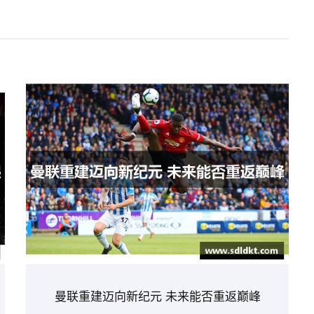
曼联重建迈向新纪元 未来能否重返巅峰