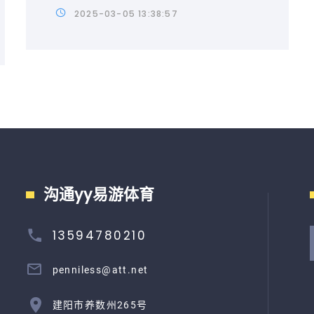
2025-03-05 13:38:57
沟通yy易游体育
13594780210
penniless@att.net
建阳市养数州265号