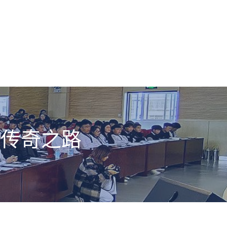
的传奇之路