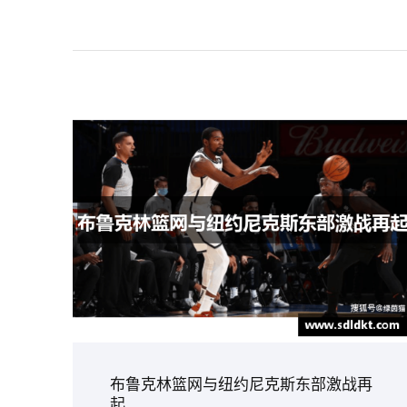
布鲁克林篮网与纽约尼克斯东部激战再
起