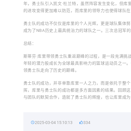
年，勇士队引入凯文·杜兰特，虽然阵容发生变化，但库
的进攻变得更加难以防范，而库里的领导力也使得球队在
勇士队的成功不仅仅是库里的个人光辉，更是球队集体努
成为了NBA历史上最具统治力的球队之一。三次总冠军
总结：
斯蒂芬·库里带领勇士队重返巅峰的过程，是一段充满挑
年轻的潜力股成长为全球最具影响力的篮球运动员之一。
领勇士队走向了历史的巅峰。
勇士队的成功，并非单靠库里一人之力，而是依托于整个
挥，库里与勇士队的成功都是多方面因素的结果。回顾这
与团队的默契合作，造就了勇士队的辉煌，也让库里成为
2025-03-04 15:10:13
334