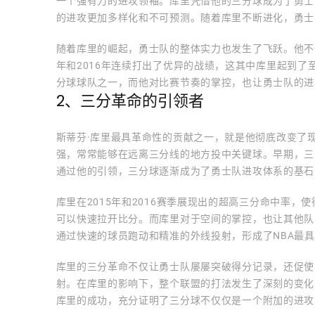
一个强有力的进攻领袖。库里凭借他的三分球成为了勇士
的进攻更加多样化和不可预测。随着库里不断进化，勇士
随着库里的崛起，勇士队的整体实力也发生了飞跃。他不
年和2016年连续打出了优异的战绩，这其中库里起到
分球球队之一，而他对比赛节奏的掌控，也让勇士队的进
2、三分革命的引领者
斯蒂芬·库里最具革命性的贡献之一，就是他彻底改变了
强，常常能够在远离三分线的地方投中关键球。早期，三
通过他的引领，三分球逐渐成为了勇士队进攻体系的基石
库里在2015年和2016赛季展现出的超高三分命中率
可以快速拉开比分。而库里对于空间的掌控，也让其他队
通过快速的球员跑动和精准的外线投射，形成了NBA最
库里的三分革命不仅让勇士队屡屡突破得分记录，还促使
射。在库里的影响下，整个联盟的打法发生了深刻的变化
库里的成功，充分证明了三分球不仅仅是一个附加的进攻