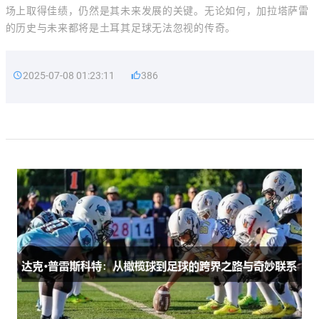
场上取得佳绩，仍然是其未来发展的关键。无论如何，加拉塔萨雷
的历史与未来都将是土耳其足球无法忽视的传奇。
2025-07-08 01:23:11
386