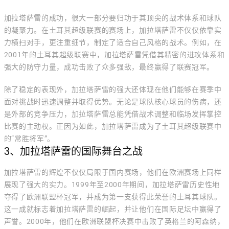
加拉塔萨雷的成功，很大一部分要归功于其顶尖的战术体系和球队
的凝聚力。在土耳其超级联赛的赛场上，加拉塔萨雷不仅仅依靠实
力横扫对手，更注重细节，制定了适合自己风格的战术。例如，在
2001年的土耳其超级联赛中，加拉塔萨雷凭借其精密的进攻体系和
强大的防守力量，成功击败了众多强敌，最终赢得了联赛冠军。
除了稳定的表现外，加拉塔萨雷的强大还体现在他们能够在赛季中
面对挑战时迅速调整并取得优势。无论是球队核心球员的伤病，还
是外部的竞争压力，加拉塔萨雷总能凭借战术调整和临场发挥掌控
比赛的主动权。正因为如此，加拉塔萨雷成为了土耳其超级联赛中
的“常胜将军”。
3、加拉塔萨雷的国际舞台之战
加拉塔萨雷的辉煌不仅仅局限于国内赛场，他们在欧洲赛场上同样
展现了强大的实力。1999年至2000年期间，加拉塔萨雷历史性地
夺得了欧洲联盟杯冠军，并成为第一支获得此荣誉的土耳其球队。
这一成就标志着加拉塔萨雷的崛起，并让他们在国际足坛中赢得了
声誉。2000年，他们在欧洲联盟杯决赛中击败了英格兰的阿森纳，