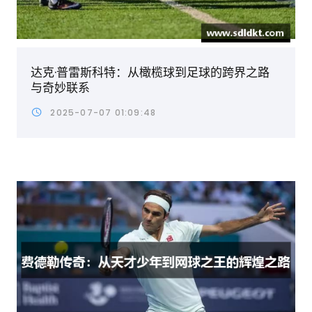
达克·普雷斯科特：从橄榄球到足球的跨界之路
与奇妙联系
2025-07-07 01:09:48