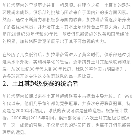
加拉塔萨雷的早期历史并非一帆风顺。在建立之初，土耳其的足球
环境尚未成熟，俱乐部的挑战与困难来自于国内外的多方面因素。
然而，通过不断努力和积极参与国内联赛，加拉塔萨雷逐步培养出
了多名优秀球员，并开始在土耳其本土足球舞台上崭露头角。尤其
是在20世纪50年代和60年代，随着俱乐部设施的改善和国际经验
的积累，加拉塔萨雷逐渐展示出了其不可忽视的实力。
在经历了几次低谷后，加拉塔萨雷进入了黄金时代。俱乐部通过引
进高水平外援，实施科学化的管理，逐渐跻身土耳其超级联赛的顶
端。从20世纪80年代末到90年代初，球队的整体实力明显提升，
许多球迷开始关注这支传奇球队的每一场比赛。
2、土耳其超级联赛的统治者
加拉塔萨雷长期以来在土耳其超级联赛中占据着主导地位。自1990
年代以来，他们几乎每年都能竞争冠军，并多次夺得联赛冠军。特
别是在2000年代初期，球队的表现可谓是登峰造极。根据统计数
据，2000年到2015年期间，俱乐部获得了六次土耳其超级联赛冠
军。这一成绩的背后，不仅是优秀的球员阵容，也离不开俱乐部管
理层的远见。