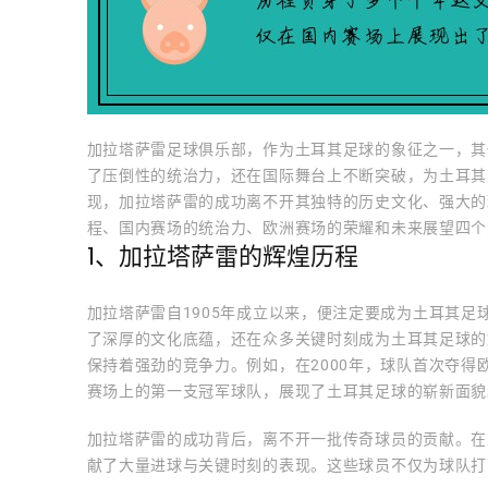
加拉塔萨雷足球俱乐部，作为土耳其足球的象征之一，其
了压倒性的统治力，还在国际舞台上不断突破，为土耳其
现，加拉塔萨雷的成功离不开其独特的历史文化、强大的
程、国内赛场的统治力、欧洲赛场的荣耀和未来展望四个
1、加拉塔萨雷的辉煌历程
加拉塔萨雷自1905年成立以来，便注定要成为土耳其
了深厚的文化底蕴，还在众多关键时刻成为土耳其足球的
保持着强劲的竞争力。例如，在2000年，球队首次夺
赛场上的第一支冠军球队，展现了土耳其足球的崭新面貌
加拉塔萨雷的成功背后，离不开一批传奇球员的贡献。在
献了大量进球与关键时刻的表现。这些球员不仅为球队打