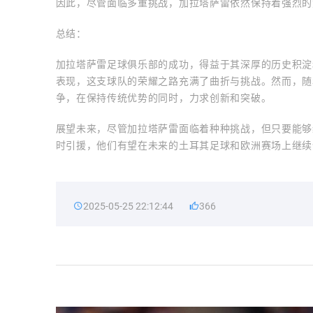
因此，尽管面临多重挑战，加拉塔萨雷依然保持着强烈的
总结：
加拉塔萨雷足球俱乐部的成功，得益于其深厚的历史积淀
表现，这支球队的荣耀之路充满了曲折与挑战。然而，随
争，在保持传统优势的同时，力求创新和突破。
展望未来，尽管加拉塔萨雷面临着种种挑战，但只要能够
时引援，他们有望在未来的土耳其足球和欧洲赛场上继续
2025-05-25 22:12:44
366