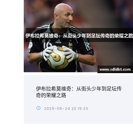
伊布拉希莫维奇：从街头少年到足坛传
奇的荣耀之路
2025-05-24 22:19:23