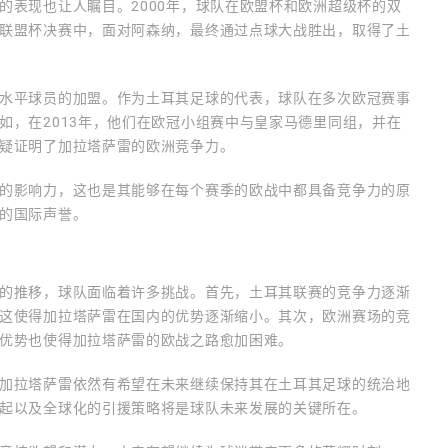
的表现也让人瞩目。2000年，球队在欧盟杯和欧洲超级杯的双
联盟杯决赛中，面对阿森纳，最终通过点球大战胜出，取得了土
水平球员的加盟。作为土耳其足球的代表，球队在多次欧冠赛事
如，在2013年，他们在欧冠小组赛中与皇家马德里同组，并在
疑证明了加拉塔萨雷的欧洲竞争力。
的影响力，这也是其能够在每个赛季的欧战中都具备竞争力的原
的国际声誉。
的推移，球队面临着许多挑战。首先，土耳其联赛的竞争力逐渐
这使得加拉塔萨雷在国内的优势逐渐缩小。其次，欧洲赛场的竞
优势也使得加拉塔萨雷的欧战之路愈加困难。
加拉塔萨雷依然有希望在未来继续保持其在土耳其足球的统治地
起以及全球化的引援策略将是球队未来发展的关键所在。