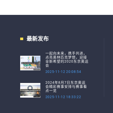
最新发布
一起向未来，携手共进，
点亮奥林匹克梦想，迎接
全新希望的2020东京奥运
会
2025-11-12 20:08:54
2024年8月7日东京奥运
会精彩赛事安排与赛事看
点一览
2025-11-12 18:33:22