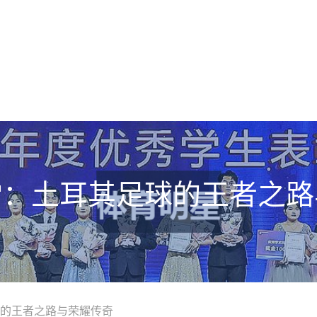
雷：土耳其足球的王者之路
的王者之路与荣耀传奇