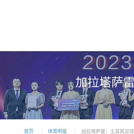
加拉塔萨
首页
体育明星
加拉塔萨雷：土耳其足球