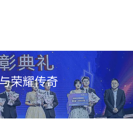
与荣耀传奇