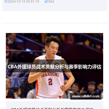
2024-12-19 20:51:10
364