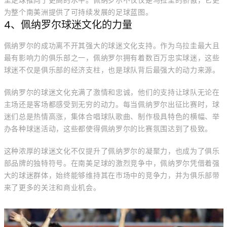
圭足球推向了更高的水平。佩纳罗尔不仅仅是乌拉圭的骄傲，它更
为整个南美洲提供了可持续发展的足球蓝图。
4、佩纳罗尔球迷文化的力量
佩纳罗尔的成功离不开其强大的球迷文化支持。作为乌拉圭最大且
最有影响力的俱乐部之一，佩纳罗尔拥有着数百万忠实球迷，这些
球迷不仅是俱乐部的经济支柱，也是球队背后最强大的动力来源。
佩纳罗尔的球迷文化充满了激情和忠诚，他们的支持让球队无论在
主场还是客场都感受到无穷的动力。每当佩纳罗尔出征比赛时，球
迷们总是热情高涨，集体合唱球队歌曲、制作极具特色的横幅、举
办各种球迷活动，这些都使得佩纳罗尔的比赛氛围达到了极致。
这种浓厚的球迷文化不仅提升了佩纳罗尔的凝聚力，也成为了俱乐
部品牌的独特符号。在南美足球的激烈竞争中，佩纳罗尔凭借着强
大的球迷群体，始终能够维持其在市场中的竞争力，并为俱乐部带
来了更多的关注和商业机会。