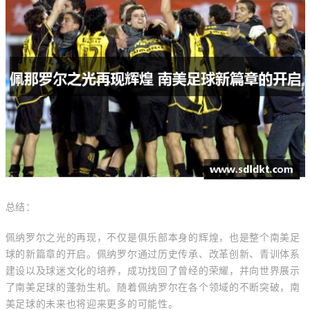
总结：
佩纳罗尔之光的再现，不仅是俱乐部本身的辉煌，也是整个南美足
球的新篇章的开启。佩纳罗尔通过历史传承、改革创新、青训体系
建设以及球迷文化的培养，成功找回了曾经的荣耀，并向世界展示
了南美足球的蓬勃生机。随着佩纳罗尔在各个领域的不断突破，南
美足球的未来也将迎来更多的可能性。