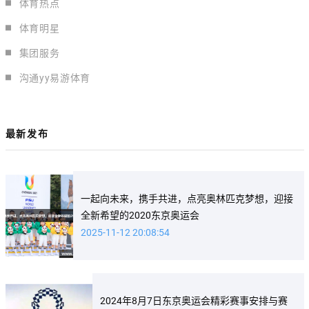
体育热点
体育明星
集团服务
沟通yy易游体育
最新发布
一起向未来，携手共进，点亮奥林匹克梦想，迎接
全新希望的2020东京奥运会
2025-11-12 20:08:54
2024年8月7日东京奥运会精彩赛事安排与赛