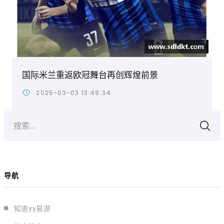
国际米兰重返欧冠舞台再创辉煌前景
2025-03-03 13:49:34
搜索...
导航
知道yy易游