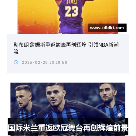
勒布朗·詹姆斯重返巅峰再创辉煌 引领NBA新潮
流
2025-02-26 23:28:56