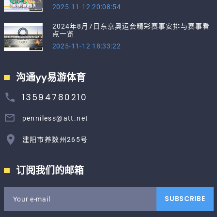
2025-11-12 20:08:54
2024年8月7日东京奥运会精彩赛事安排与赛事看
点一览
2025-11-12 18:33:22
沟通yy易游体育
13594780210
penniless@att.net
建阳市养数州265号
订阅我们的邮箱
SUBSCRIBE
Your e-mail