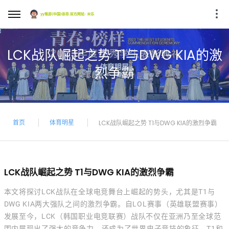
LCK战队崛起之势 T1与DWG KIA的激
烈争霸
首页
体育明星
LCK战队崛起之势 T1与DWG KIA的激烈争霸
LCK战队崛起之势 T1与DWG KIA的激烈争霸
本文将探讨LCK战队在全球电竞舞台上崛起的势头，尤其是T1与
DWG KIA两大强队之间的激烈争霸。自LOL赛事（英雄联盟赛事）
发展至今，LCK（韩国职业电竞联赛）战队不仅在亚洲乃至全球范
围内展现出了强大的竞争力，还成为了世界电子竞技的象征。T1和