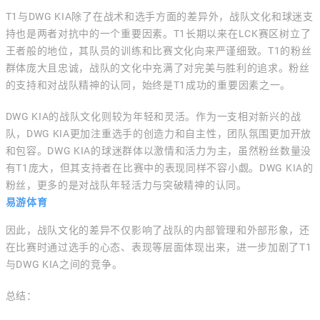
T1与DWG KIA除了在战术和选手方面的差异外，战队文化和球迷支
持也是两者对抗中的一个重要因素。T1长期以来在LCK赛区树立了
王者般的地位，其队员的训练和比赛文化向来严谨细致。T1的粉丝
群体庞大且忠诚，战队的文化中充满了对完美与胜利的追求。粉丝
的支持和对战队精神的认同，始终是T1成功的重要因素之一。
DWG KIA的战队文化则较为年轻和灵活。作为一支相对新兴的战
队，DWG KIA更加注重选手的创造力和自主性，团队氛围更加开放
和包容。DWG KIA的球迷群体以激情和活力为主，虽然粉丝数量没
有T1庞大，但其支持者在比赛中的表现同样不容小觑。DWG KIA的
粉丝，更多的是对战队年轻活力与突破精神的认同。
易游体育
因此，战队文化的差异不仅影响了战队的内部管理和外部形象，还
在比赛时通过选手的心态、表现等层面体现出来，进一步加剧了T1
与DWG KIA之间的竞争。
总结：