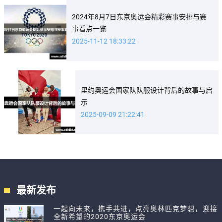
2024年8月7日东京奥运会精彩赛事安排与赛
事看点一览
2025-11-12 18:33:22
里约奥运会国家队队服设计背后的故事与启
示
2025-09-09 21:22:41
最新发布
一起向未来，携手共进，点亮奥林匹克梦想，迎接
全新希望的2020东京奥运会