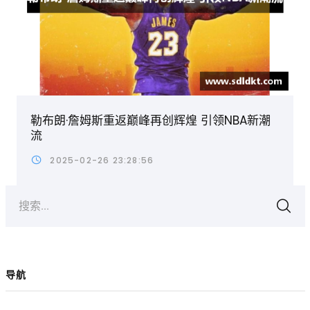
勒布朗·詹姆斯重返巅峰再创辉煌 引领NBA新潮
流
2025-02-26 23:28:56
搜索...
导航