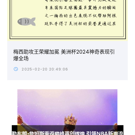
梅西助攻王荣耀加冕 美洲杯2024神奇表现引
爆全场
2025-02-20 20:49:06