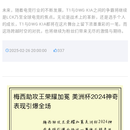
未来，随着电竞行业的不断发展，T1与DWG KIA之间的争霸将继续
是LCK乃至全球电竞的焦点。无论是战术上的革新，还是选手个人
的成长，T1与DWG KIA都将在这片舞台上留下浓墨重彩的一笔，而
这场跨越时空的对抗，也将继续为粉丝们带来无尽的激情与期待。
2025-02-26 20:00:00
337