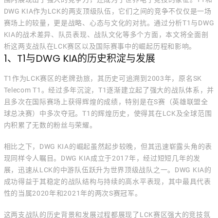
DWG KIA作为LCK的两支顶级队伍，它们之间的竞争不仅仅是一场
赛场上的较量，更是战略、心态与文化的对抗。通过分析T1与DWG
KIA的战术差异、队员表现、战队文化等多个方面，本文将全面剖
析这两支战队在LCK赛区以及国际赛事中的崛起历程和影响。
1、T1与DWG KIA的历史积淀与发展
T1作为LCK赛区的老牌劲旅，其历史可追溯到2003年，原名SK
Telecom T1。经过多年沉淀，T1逐渐建立起了强大的战队体系，并
且多次在国际赛场上获得辉煌的成绩，特别是在S赛（英雄联盟全
球总决赛）中多次夺冠。T1的辉煌历史，使得其在LCK及全球范围
内积累了无数的粉丝与荣耀。
相比之下，DWG KIA的崛起虽然起步较晚，但其迅速崭露头角的表
现同样令人瞩目。DWG KIA成立于2017年，经过短短几年的发
展，迅速从LCK的中游队伍跃升为世界顶级战队之一。DWG KIA的
成功得益于其稳定的战队结构与持续的高水平表现，其中最具代表
性的当属2020年和2021年的两次S赛冠军。
这两支战队的历史背景和发展过程都展现了LCK赛区强大的竞技氛